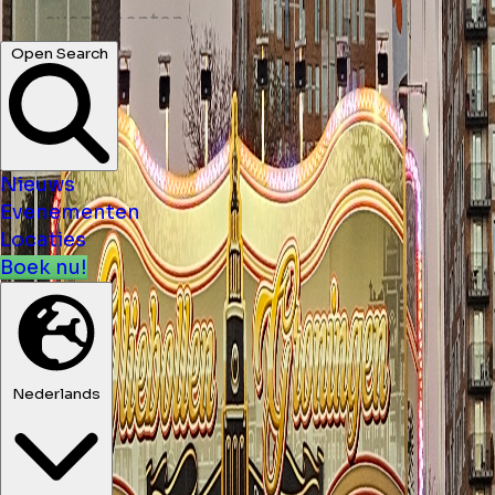
winkels ...
Open Search
Nieuws
Evenementen
Locaties
Boek nu!
Nederlands