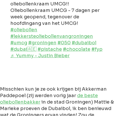
oliebollenkraam UMCG!!
Oliebollenkraam UMCG - 7 dagen per
week geopend, tegenover de
hoofdingang van het UMCG!
#oliebollen
#lekkersteoliebollenvangroningen
#umcg
#groningen
#050
#dubaibol
#dubai🇦🇪
#pistache
#chocolate
#fyp
♬ Yummy - Justin Bieber
Misschien kun je ze ook krijgen bij Akkerman
Paddepoel (zij werden vorig jaar
de beste
oliebollenbakker
in de stad Groningen) Mattie &
Marieke proeven de Dubaibol, ik ben benieuwd
wat de Groningers ervan vinden! Zou de