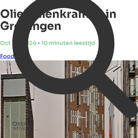
Oliebollenkramen in
Groningen
Oct 29, 2024 • 10 minuten leestijd
Food
NYE
Ontdek
evenementen ...