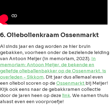
6. Oliebollenkraam Ossenmarkt
Al sinds jaar en dag worden ze hier bruin
gebakken, voorheen onder de bezielende leiding
van Antoon Meijer (in memoriam, 2023).
In
memoriam: Antoon Meijer, de bekende en
geliefde olieballenbakker op de Ossenmarkt, is
overleden - Sikkom
. Dit jaar dus allemaal even
een oliebol scoren op de
Ossenmarkt
bij Meijer!
Kijk ook eens naar de gebakkramen collectie
door de jaren heen op deze
link
. We namen thuis
alvast even een voorproefje!