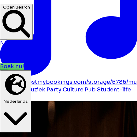
Open Search
Nieuws
Evenementen
Locaties
Boek nu!
https://boostmybookings.com/storage/5786/mu
solid.svg
Muziek
Party
Culture
Pub
Student-life
folk
Nederlands