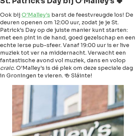
St. Patrick’s Day bij O’Malley’s 🍀
Ook bij
O’Malley’s
barst de feestvreugde los! De
deuren openen om 12:00 uur, zodat je je St.
Patrick’s Day op de juiste manier kunt starten:
met een pint in de hand, goed gezelschap en een
echte Ierse pub-sfeer. Vanaf 19:00 uur is er live
muziek tot ver na middernacht. Verwacht een
fantastische avond vol muziek, dans en volop
craic
. O’Malley’s is dé plek om deze speciale dag
in Groningen te vieren. 🍻 Sláinte!