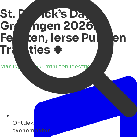
St. Patrick’s Day in
Groningen 2026:
Feesten, Ierse Pubs en
Tradities 🍀
Mar 17, 2026 • 5 minuten leestijd
Ontdek
monumenten ...