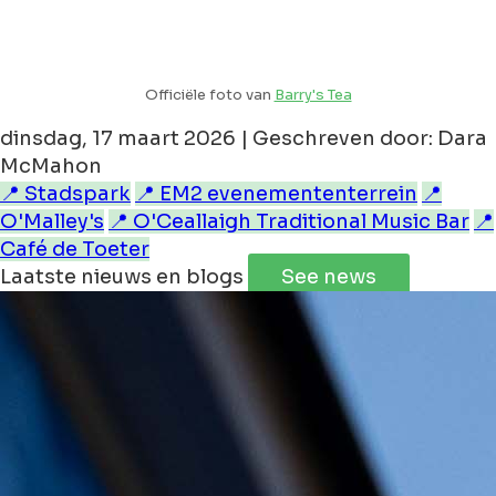
Officiële foto van
Barry's Tea
dinsdag, 17 maart 2026 | Geschreven door: Dara
McMahon
📍 Stadspark
📍 EM2 evenemententerrein
📍
O'Malley's
📍 O'Ceallaigh Traditional Music Bar
📍
Café de Toeter
Laatste nieuws en blogs
See news