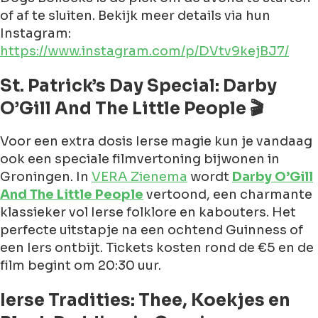
of af te sluiten. Bekijk meer details via hun
Instagram:
https://www.instagram.com/p/DVtv9kejBJ7/
St. Patrick’s Day Special: Darby
O’Gill And The Little People 🎬
Voor een extra dosis Ierse magie kun je vandaag
ook een speciale filmvertoning bijwonen in
Groningen. In
VERA Zienema
wordt
Darby O’Gill
And The Little People
vertoond, een charmante
klassieker vol Ierse folklore en kabouters. Het
perfecte uitstapje na een ochtend Guinness of
een Iers ontbijt. Tickets kosten rond de €5 en de
film begint om 20:30 uur.
Ierse Tradities: Thee, Koekjes en