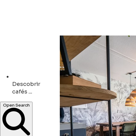
Descobrir
cafés ...
events ...
Open Search