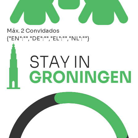
Máx. 2 Convidados
{"EN":"","DE":"","EL":"","NL":""}