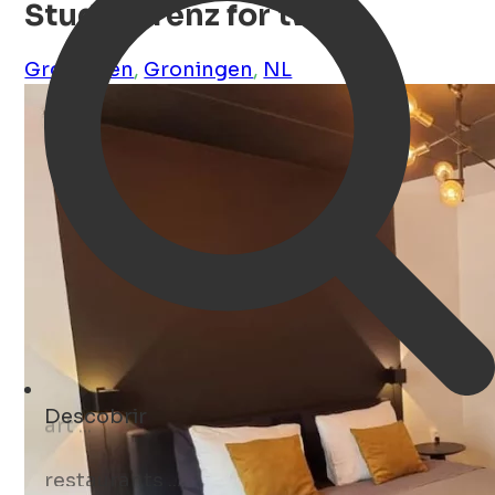
Studio Trenz for two
Groningen
,
Groningen
,
NL
Descobrir
restaurants ...
Open Search