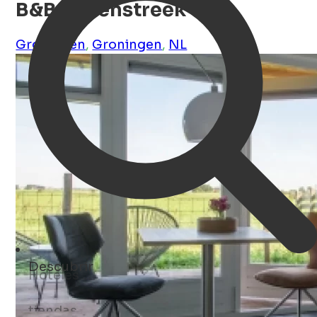
B&B Molenstreek
Groningen
,
Groningen
,
NL
Descubrir
tiendas ...
Open Search