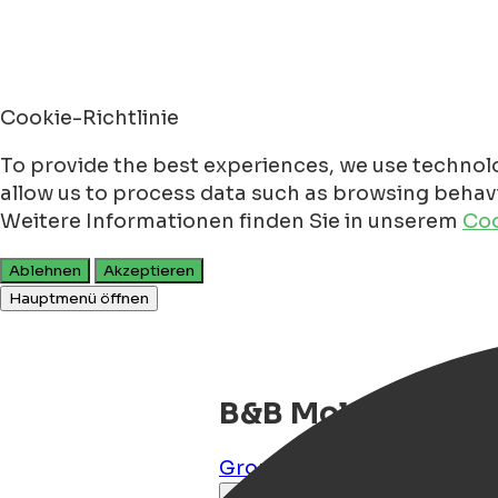
Cookie-Richtlinie
To provide the best experiences, we use technolo
allow us to process data such as browsing behavio
Weitere Informationen finden Sie in unserem
Coo
Ablehnen
Akzeptieren
Hauptmenü öffnen
B&B Molenstreek
Groningen
,
Groningen
,
NL