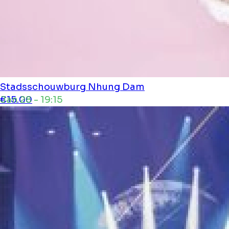
Stadsschouwburg
Nhung Dam
Jan 28 - 19:15
€15.00