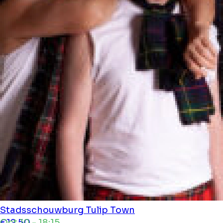
Stadsschouwburg
Tulip Town
Oct 10 - 18:15
€12.50