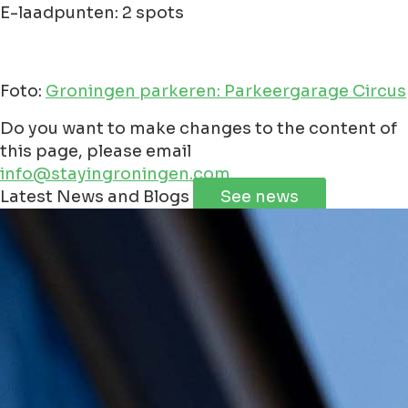
E-laadpunten: 2 spots
Foto:
Groningen parkeren: Parkeergarage Circus
Do you want to make changes to the content of
this page, please email
info@stayingroningen.com
Leaflet
|
©
Jawg
Maps
©
OpenStreetMap
contributorss
Latest News and Blogs
See news
+
−