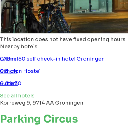
This location does not have fixed opening hours.
Nearby hotels
LABnul50 self check-in hotel Groningen
0.1 km
Simplon Hostel
0.3 km
Suite 30
0.4 km
See all hotels
Korreweg 9, 9714 AA Groningen
Parking Circus