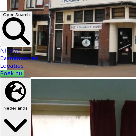
Open Search
Nieuws
Evenementen
Locaties
Boek nu!
Nederlands