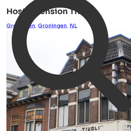
Hostel Pension Tivoli
Groningen
,
Groningen
,
NL
Ontdek
evenementen ...