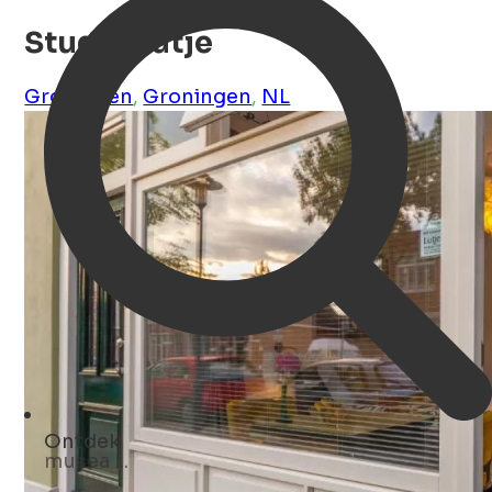
Studio Lutje
Groningen
,
Groningen
,
NL
Ontdek
cafés ...