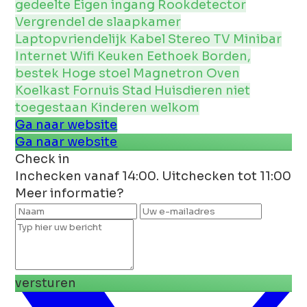
gedeelte
Eigen ingang
Rookdetector
Vergrendel de slaapkamer
Laptopvriendelijk
Kabel
Stereo
TV
Minibar
Internet
Wifi
Keuken
Eethoek
Borden,
bestek
Hoge stoel
Magnetron
Oven
Koelkast
Fornuis
Stad
Huisdieren niet
toegestaan
Kinderen welkom
Ga naar website
Ga naar website
Check in
Inchecken vanaf 14:00. Uitchecken tot 11:00
Meer informatie?
versturen