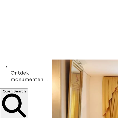
Ontdek
monumenten ...
cafés ...
Open Search