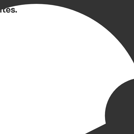
khotel in het centrum van Gron
ites.