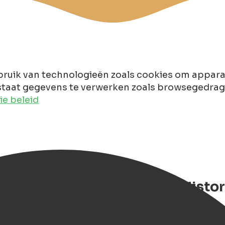
ruik van technologieën zoals cookies om apparaa
taat gegevens te verwerken zoals browsegedrag of
e beleid
nninck Huys Groningen – Histor
rum