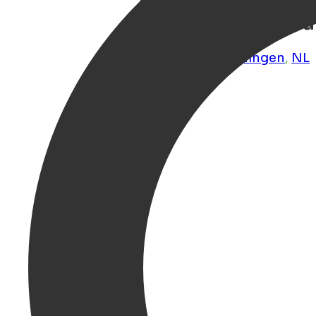
Historisch boetie
kamers en luxe su
Groningen
,
Groningen
,
NL