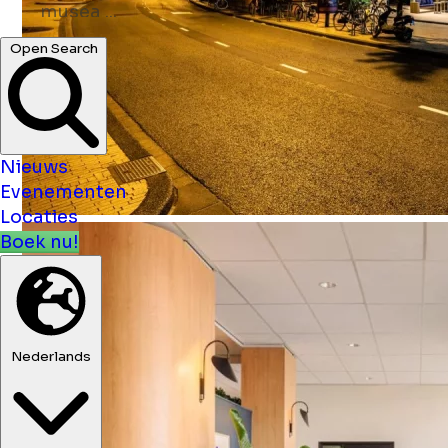
Open Search
Nieuws
Evenementen
Locaties
Boek nu!
Nederlands