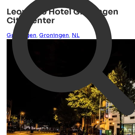
Leonardo Hotel Groningen
City Center
Groningen
,
Groningen
,
NL
Ontdek
musea ...