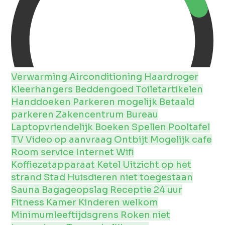
Verwarming
Airconditioning
Haardroger
Kleerhangers
Beddengoed
Toiletartikelen
Handdoeken
Parkeren mogelijk
Betaald
parkeren
Zakencentrum
Bureau
Laptopvriendelijk
Boeken
Spellen
Pooltafel
TV
Video op aanvraag
Ontbijt Mogelijk
cafe
Room service
Internet
Wifi
Koffiezetapparaat
Ketel
Uitzicht op het
strand
Stad
Huisdieren niet toegestaan
Sauna
Bagageopslag
Receptie 24 uur
Fitness Kamer
Kinderen welkom
Minimumleeftijdsgrens
Roken niet