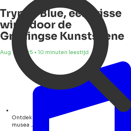
Trypan Blue, een frisse
wind door de
Groningse Kunstscene
Aug 11, 2025 • 10 minuten leestijd
Ontdek
winkels ...