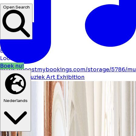
Open Search
Nieuws
Evenementen
Locaties
Boek nu!
https://boostmybookings.com/storage/5786/mu
solid.svg
Muziek
Art
Exhibition
Nederlands