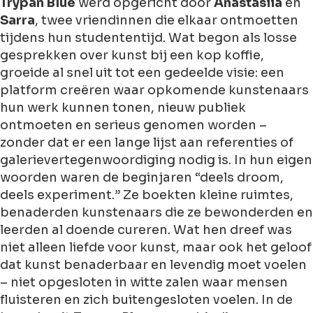
Trypan Blue
werd opgericht door
Anastasiia
en
Sarra
, twee vriendinnen die elkaar ontmoetten
tijdens hun studententijd. Wat begon als losse
gesprekken over kunst bij een kop koffie,
groeide al snel uit tot een gedeelde visie: een
platform creëren waar opkomende kunstenaars
hun werk kunnen tonen, nieuw publiek
ontmoeten en serieus genomen worden –
zonder dat er een lange lijst aan referenties of
galerievertegenwoordiging nodig is. In hun eigen
woorden waren de beginjaren “deels droom,
deels experiment.” Ze boekten kleine ruimtes,
benaderden kunstenaars die ze bewonderden en
leerden al doende cureren. Wat hen dreef was
niet alleen liefde voor kunst, maar ook het geloof
dat kunst benaderbaar en levendig moet voelen
– niet opgesloten in witte zalen waar mensen
fluisteren en zich buitengesloten voelen. In de