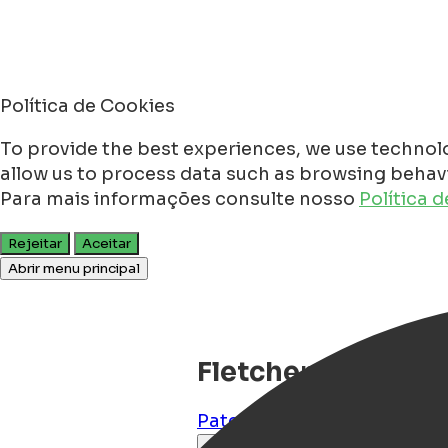
Política de Cookies
To provide the best experiences, we use technolo
allow us to process data such as browsing behavio
Para mais informações consulte nosso
Política 
Rejeitar
Aceitar
Abrir menu principal
Fletcher Familieh
Paterswolde
,
Groningen
,
N