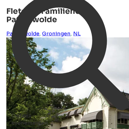
Fletcher Familiehotel
Paterswolde
Paterswolde
,
Groningen
,
NL
Ontdek
concerten ...