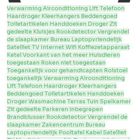
Verwarming
Airconditioning
Lift
Telefoon
Haardroger
Kleerhangers
Beddengoed
Toiletartikelen
Handdoeken
Droger
Zit
gedeelte
Kluisjes
Rookdetector
Vergrendel
de slaapkamer
Bureau
Laptopvriendelijk
Satelliet
TV
Internet
Wifi
Koffiezetapparaat
Ketel
Voorkant van het meer
Huisdieren
toegestaan
Roken niet toegestaan
Toegankelijk voor gehandicapten
Rolstoel
toegankelijk
Verwarming
Airconditioning
Lift
Telefoon
Haardroger
Kleerhangers
Beddengoed
Toiletartikelen
Handdoeken
Droger
Wasmachine
Terras
Tuin
Spelkamer
Zit gedeelte
Parkeren inbegrepen
Brandblusser
Rookdetector
Vergrendel de
slaapkamer
Zakencentrum
Bureau
Laptopvriendelijk
Pooltafel
Kabel
Satelliet