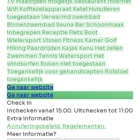
TV
Maaltijden mogelijk
Restaurant
Internet
Wifi
Koffiezetapparaat
Ketel
Huisdieren
toegestaan
Verwarmd zwembad
Binnenzwembad
Sauna
Bar
Schoonmaak
inbegrepen
Receptie
Fiets
Boot
Wielersport
Vissen
Fitness Kamer
Golf
Hiking
Paardrijden
Kajak Kanu
Het zeilen
Zwemmen
Tennis
Watersport
Het
windsurfen
Roken niet toegestaan
Toegankelijk voor gehandicapten
Rolstoel
toegankelijk
Ga naar website
Ga naar website
Check in
Inchecken vanaf 15:00. Uitchecken tot 11:00
Extra informatie
Annuleringsbeleid.
Regelementen.
Meer informatie?