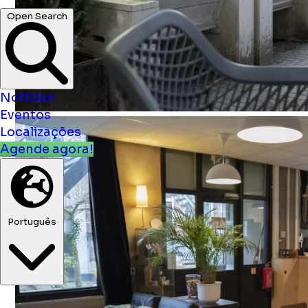
Open Search
Notícias
Eventos
Localizações
Agende agora!
Português