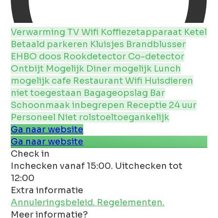
Verwarming
TV
Wifi
Koffiezetapparaat
Ketel
Betaald parkeren
Kluisjes
Brandblusser
EHBO doos
Rookdetector
Co-detector
Ontbijt Mogelijk
Diner mogelijk
Lunch
mogelijk
cafe
Restaurant
Wifi
Huisdieren
niet toegestaan
Bagageopslag
Bar
Schoonmaak inbegrepen
Receptie 24 uur
Personeel
Niet rolstoeltoegankelijk
Ga naar website
Ga naar website
Check in
Inchecken vanaf 15:00. Uitchecken tot
12:00
Extra informatie
Annuleringsbeleid.
Regelementen.
Meer informatie?