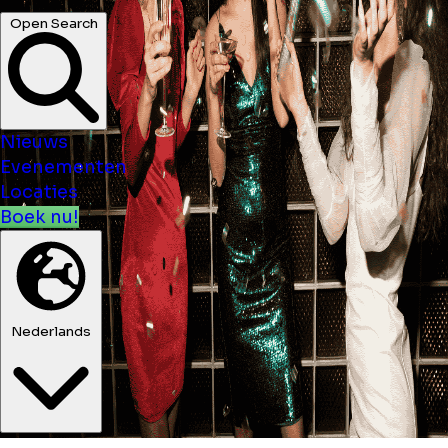
Open Search
Nieuws
Evenementen
Locaties
Boek nu!
Nederlands