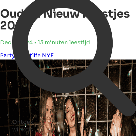
Oud en Nieuw Feestjes
2024
Dec 2, 2024 • 13 minuten leestijd
Party
Nightlife
NYE
Ontdek
parken ...