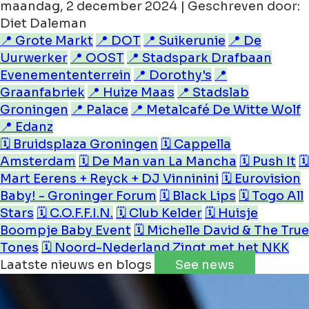
maandag, 2 december 2024 | Geschreven door:
Diet Daleman
📍 Grote Markt
📍 DOT
📍 Suikerunie
📍 De
Uurwerker
📍 OOST
📍 Stadspark Drafbaan
Evenemententerrein
📍 Dorothy's
📍
Graanfabriek
📍 Huize Maas
📍 Stadslab
Groningen
📍 Palace
📍 Metalcafé De Witte Wolf
📍 Edanz
🗓️ Bruidsplaza Groningen
🗓️ Cappella
Amsterdam
🗓️ De Man van La Mancha
🗓️ Push It
🗓️
Mart Eerens + Reyck + DJ Vinninini
🗓️ Eurovision
Baby! - Groninger Forum
🗓️ Black Lips
🗓️ Togo All
Stars
🗓️ C.O.F.F.I.N.
🗓️ Club Kelder
🗓️ Huisje
Boompje Baby Event
🗓️ Michelle David & The True
Tones
🗓️ Noord-Nederland Zingt met het NKK
Laatste nieuws en blogs
See news