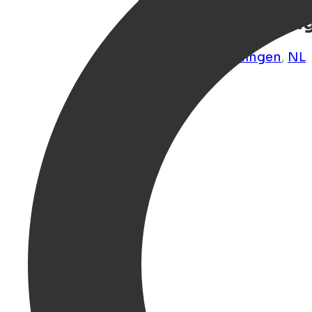
Luxe wellnessverb
en een centrale l
Groningen
,
Groningen
,
NL