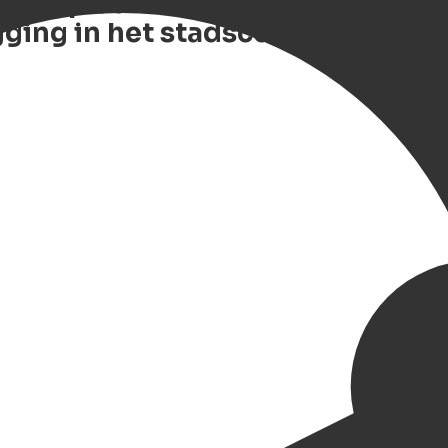
lijf op een boot in Groningen m
igging in het stadscentrum.