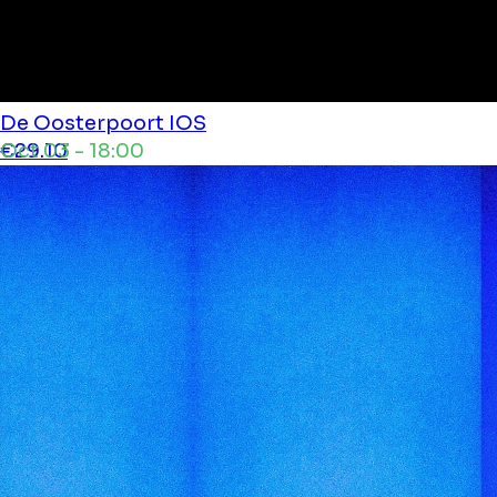
De Oosterpoort
IOS
Oct 03 - 18:00
€29.10