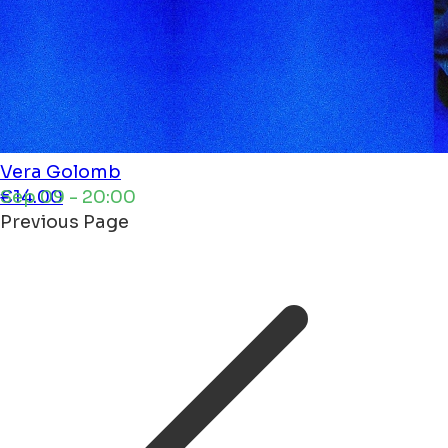
Vera
Golomb
Sep 09 - 20:00
€14.00
Previous Page